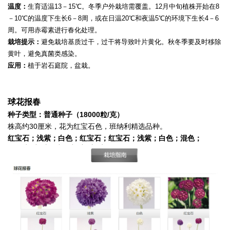
温度：
生育适温13－15℃。冬季户外栽培需覆盖。12月中旬植株开始在8
－10℃的温度下生长6－8周，或在日温20℃和夜温5℃的环境下生长4－6
周。可用赤霉素进行春化处理。
栽培提示：
避免栽培基质过干，过干将导致叶片黄化。秋冬季要及时移除
黄叶，避免真菌类感染。
应用：
植于岩石庭院，盆栽。
球花报春
种子类型：普通种子（18000粒/克）
株高约30厘米，花为红宝石色，班纳利精选品种。
红宝石；浅紫；白色；红宝石；红宝石；浅紫；白色；混色；