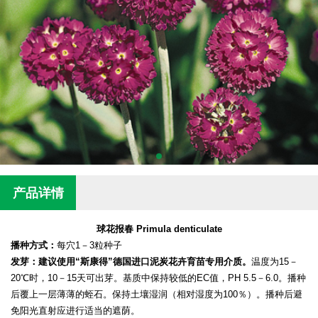
产品详情
球花报春 Primula denticulate
播种方式：
每穴1－3粒种子
发芽：建议使用“斯康得”德国进口泥炭花卉育苗专用介质。
温度为15－
20℃时，10－15天可出芽。基质中保持较低的EC值，PH 5.5－6.0。播种
后覆上一层薄薄的蛭石。保持土壤湿润（相对湿度为100％）。播种后避
免阳光直射应进行适当的遮荫。