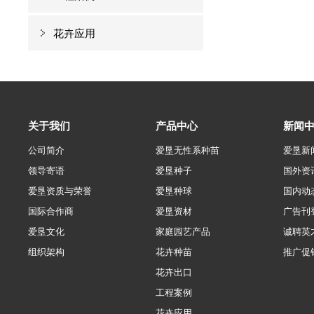
花卉应用
关于我们
产品中心
新闻
公司简介
爱垦无性系种苗
爱垦新
领导寄语
爱垦种子
国外资
爱垦资质与荣誉
爱垦种球
国内动
国际合作商
爱垦资材
广告刊
爱垦文化
家庭园艺产品
诚聘英
组织架构
花卉种苗
推广促
花卉出口
工程案例
花卉应用