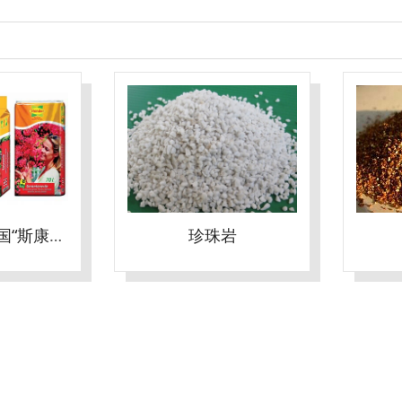
进口泥炭—德国“斯康得”泥炭
珍珠岩