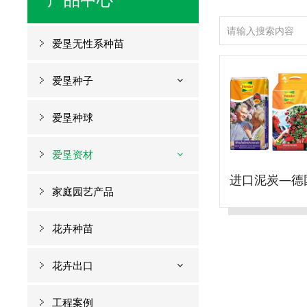
爱垦无性系种苗
爱垦种子
爱垦种球
爱垦资材
家庭园艺产品
花卉种苗
花卉出口
工程案例