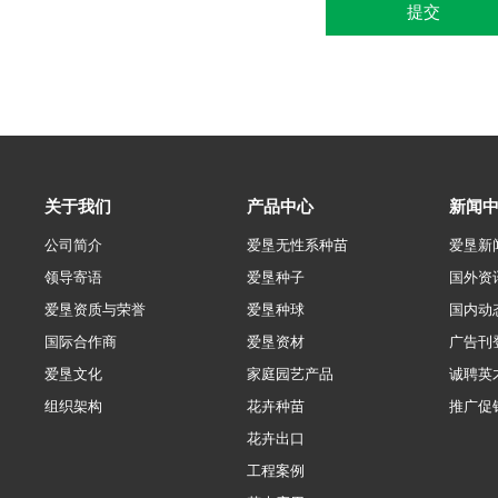
提交
关于我们
产品中心
新闻
公司简介
爱垦无性系种苗
爱垦新
领导寄语
爱垦种子
国外资
爱垦资质与荣誉
爱垦种球
国内动
国际合作商
爱垦资材
广告刊
爱垦文化
家庭园艺产品
诚聘英
组织架构
花卉种苗
推广促
花卉出口
工程案例