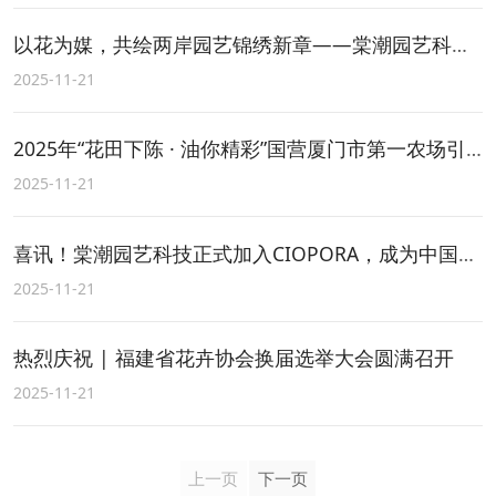
以花为媒，共绘两岸园艺锦绣新章——棠潮园艺科技迎台湾参访团交流盛事
2025-11-21
2025年“花田下陈 · 油你精彩”国营厦门市第一农场引客下乡活动暨棠潮园艺科技花卉嘉年华盛大开幕！
2025-11-21
喜讯！棠潮园艺科技正式加入CIOPORA，成为中国唯二育种家成员
2025-11-21
热烈庆祝 | 福建省花卉协会换届选举大会圆满召开
2025-11-21
上一页
下一页